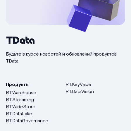
Будьте в курсе новостей и обновлений продуктов
TData
Продукты
RT.KeyValue
RT.DataVision
RT.Warehouse
RT.Streaming
RT.WideStore
RT.DataLake
RT.DataGovernance