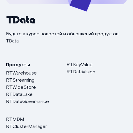
Будьте в курсе новостей и обновлений продуктов
TData
Продукты
RT.KeyValue
RT.DataVision
RT.Warehouse
RT.Streaming
RT.WideStore
RT.DataLake
RT.DataGovernance
RT.MDM
RT.ClusterManager